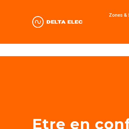
Zones & 
Zones & 
Etre en con