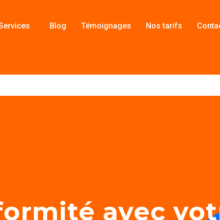
Services
Blog
Témoignages
Nos tarifs
Contac
Services
Blog
Témoignages
Nos tarifs
Contac
formité avec vot